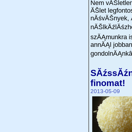
Nem vĂŠletlen,
ĂŠlet legfont
nĂśvĂŠnyek, 
nĂŠlkĂźlĂśzhe
szĂĄmunkra i
annĂĄl jobban 
gondolnĂĄnk
SĂźssĂźn
finomat!
2013-05-09