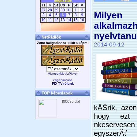
augusztus
H
K
Sz
Cs
P
Sz
V
27
28
29
30
31
1
2
Milyen 
3
4
5
6
7
8
9
10
11
12
13
14
15
16
alkalmaz
nyelvtan
NetRádiók
Zene hallgatáshoz klikk a képre!
2014-09-12
MicrosoftMediaPlayer
csigahimnusz
FIX TV rólunk
TOP képeslapok
[00036 db]
kĂŠrik, azo
hogy ezt
nkeservesen
egyszerĂ