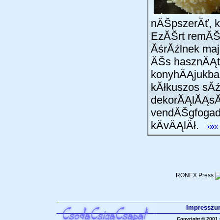
nĂŠpszerĂť, ke
EzĂŠrt remĂŠl
ĂśrĂźlnek maj
ĂŠs hasznĂĄt
konyhĂĄjukba
kĂłkuszos sĂ
dekorĂĄlĂĄsĂĄ
vendĂŠgfogadĂ
kĂ­vĂĄlĂł.
RONEX Press
Impresszu
Copyright © 2001 