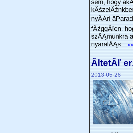
sem, hogy akĂ
kĂśzelĂźnkben
nyĂĄri âParad
fĂźggĂľen, ho
szĂĄmunkra a
nyaralĂĄs.
ĂltetĂľ e
2013-05-26