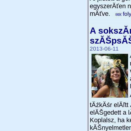
egyszerĂťen n
mĂťve.
fol
A sokszĂ­
szĂŠpsĂ
2013-06-11
tĂźkĂśr elĂľt
elĂŠgedett a 
Koplalsz, ha k
kĂŠnyelmetlen