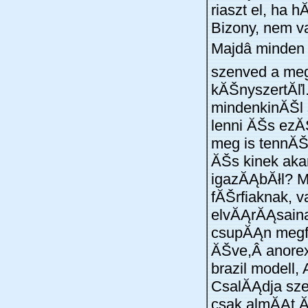
riaszt el, ha h
Bizony, nem v
Majdâ minde
szenved a meg
kĂŠnyszertĂľ
mindenkinĂŠl
lenni ĂŠs ezĂ
meg is tennĂŠ
ĂŠs kinek aka
igazĂĄbĂłl? 
fĂŠrfiaknak, v
elvĂĄrĂĄsain
csupĂĄn megf
ĂŠve,Â anore
brazil modell,
CsalĂĄdja szer
csak almĂĄt 