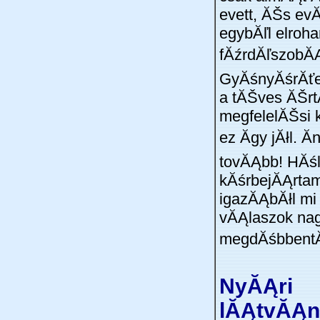
evett, ĂŠs ev
egybĂľl elroha
fĂźrdĂľszobĂ
GyĂśnyĂśrĂťen,
a tĂŠves ĂŠrt
megfelelĂŠsi 
ez Ă­gy jĂłl. Ă
tovĂĄbb! HĂśl
kĂśrbejĂĄrta
igazĂĄbĂłl mi i
vĂĄlaszok na
megdĂśbbent
NyĂĄri
lĂĄtvĂĄ