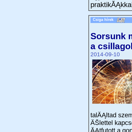
praktikĂĄkk
Csiga hírek
Sorsunk m
a csillag
2014-09-10
talĂĄltad sz
ĂŠlettel kapcs
ĂĄtfutott a go