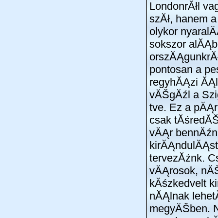
LondonrĂłl va
szĂł, hanem a
olykor nyaral
sokszor alĂĄb
orszĂĄgunkrĂ
pontosan a pe
regyhĂĄzi ĂĄl
vĂŠgĂźl a Szig
tve. Ez a pĂĄ
csak tĂśredĂ
vĂĄr bennĂźnk
kirĂĄndulĂĄst
tervezĂźnk. C
vĂĄrosok, nĂŠ
kĂśzkedvelt k
nĂĄlnak lehe
megyĂŠben. N