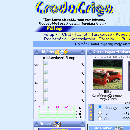
"Egy kutya olcsóbb, mint egy feleség.
Kevesebbet eszik és már bundája is van. "
Főlap
· ·
Chat
·
Távirat
·
Társkereső
·
Képesl
Regisztráció
·
Kapcsolataim
·
Társaim
· ·
Buli
Időjárás
A nap képes társker
A következő 5 nap:
Ha szeretnél ide felkerülni, 
.. ºC
Cs
.. ºC
P
.. ºC
Sz
.. ºC
lilike
V
KomĂĄrom-Esztergom
megyĂŠben
.. ºC
H
Cso
mindegy
Kor:
Súly
nő
Mag
férfi
Notesz
Csiga hírek