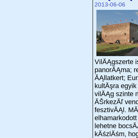
2013-06-06
VilĂĄgszerte i
panorĂĄma; re
ĂĄllatkert; E
kultĂşra egyik
vilĂĄg szinte 
ĂŠrkezĂľ ven
fesztivĂĄl. MĂ
elhamarkodott
lehetne bocsĂ
kĂśzlĂśm, hog