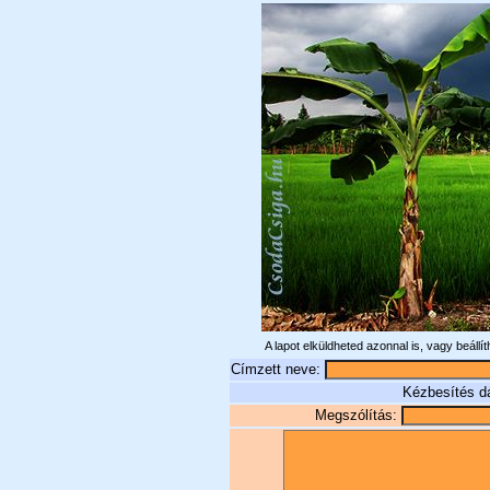
A lapot elküldheted azonnal is, vagy beállí
Címzett neve:
Kézbesítés 
Megszólítás: